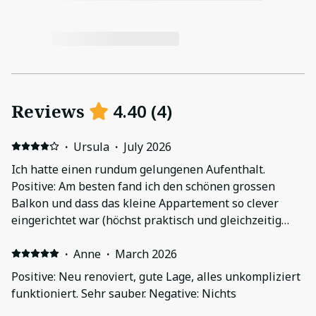
Reviews
4.40
(
4
)
·
Ursula
·
July 2026
Ich hatte einen rundum gelungenen Aufenthalt.
Positive: Am besten fand ich den schönen grossen
Balkon und dass das kleine Appartement so clever
eingerichtet war (höchst praktisch und gleichzeitig
sehr ästhetisch). Das Badezimmer ist renoviert und
äusserst sauber, mit Badewanne und Handtuchwärmer.
·
Anne
·
March 2026
Was mir zudem sehr gefallen hat, dass wie in einem
Positive: Neu renoviert, gute Lage, alles unkompliziert
Hotel genügend saubere Frotteetücher plus
funktioniert. Sehr sauber. Negative: Nichts
kostenfreie Pflegeprodukte bereit gestellt wurden.