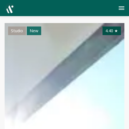
Studio
New
4.40
★